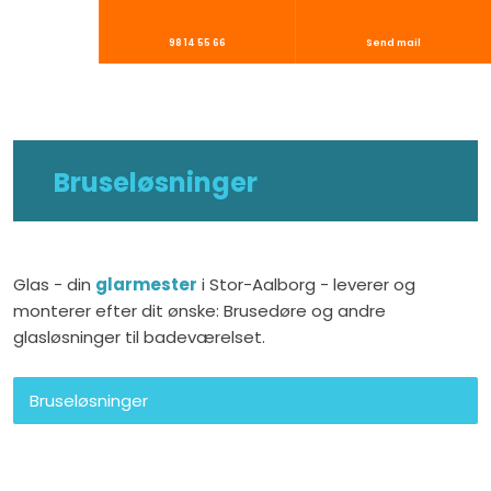
98 14 55 66
Send mail
​Bruseløsninger​
​Glas - din
glarmester
i Stor-Aalborg - leverer og
monterer efter dit ønske: Brusedøre og andre
glasløsninger til badeværelset.
Bruseløsninger